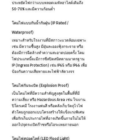
ประหยัดไฟกว่าแบบหลอดเมทัลฮาไลด์เดิมถึง 
50-70% และมีความร้อนต่ำ
โคมไฟแบบกันน้ำกันฝุ่น (IP Rated / 
Waterproof)
เหมาะสำหรับโรงงานที่มีสภาวะแวดล้อมเฉพาะ 
เช่น มีความชื้นสูง มีฝุ่นละอองฟุ้งกระจาย หรือ
ต้องมีการฉีดล้างทำความสะอาดบ่อยครั้ง โคม
ไฟประเภทนี้จะมีการซีลปิดสนิทตามมาตรฐาน 
IP (Ingress Protection) เช่น IP65 หรือ IP66 เพื่อ
ป้องกันความเสียหายและไฟฟ้าลัดวงจร
โคมไฟกันระเบิด (Explosion Proof)
เป็นโคมไฟที่มีความสำคัญสูงสุดในพื้นที่ที่มี
ความเสี่ยง หรือ Hazardous Area เช่น โรงงาน
ปิโตรเคมี โรงงานพ่นสี หรือคลังเก็บวัตถุไวไฟ 
ตัวโคมถูกออกแบบโครงสร้างให้แข็งแรงพิเศษ
เพื่อกักเก็บประกายไฟที่อาจเกิดขึ้นภายในไม่ให้
ออกไปจุดระเบิดก๊าซหรือไอระเหยภายนอก
โคมไฟสปอตไลท์ (LED Flood Light)