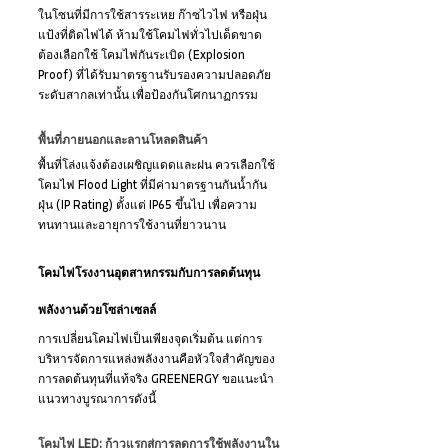
ในโซนที่มีการใช้สารระเหย ก๊าซไวไฟ หรือฝุ่น
แป้งที่ติดไฟได้ ห้ามใช้โคมไฟทั่วไปเด็ดขาด 
ต้องเลือกใช้ โคมไฟกันระเบิด (Explosion 
Proof) ที่ได้รับมาตรฐานรับรองความปลอดภัย
ระดับสากลเท่านั้น เพื่อป้องกันโศกนาฏกรรม
พื้นที่ภายนอกและลานโหลดสินค้า 
พื้นที่โล่งแจ้งต้องเผชิญแดดและฝน ควรเลือกใช้
โคมไฟ Flood Light ที่มีค่ามาตรฐานกันน้ำกัน
ฝุ่น (IP Rating) ตั้งแต่ IP65 ขึ้นไป เพื่อความ
ทนทานและอายุการใช้งานที่ยาวนาน
โคมไฟโรงงานอุตสาหกรรมกับการลดต้นทุน
พลังงานด้วยโซล่าเซลล์
การเปลี่ยนโคมไฟเป็นเพียงจุดเริ่มต้น แต่การ
บริหารจัดการแหล่งพลังงานคือหัวใจสำคัญของ
การลดต้นทุนที่แท้จริง GREENERGY ขอแนะนำ
แนวทางบูรณาการดังนี้
โคมไฟ LED: ก้าวแรกสู่การลดการใช้พลังงานใน