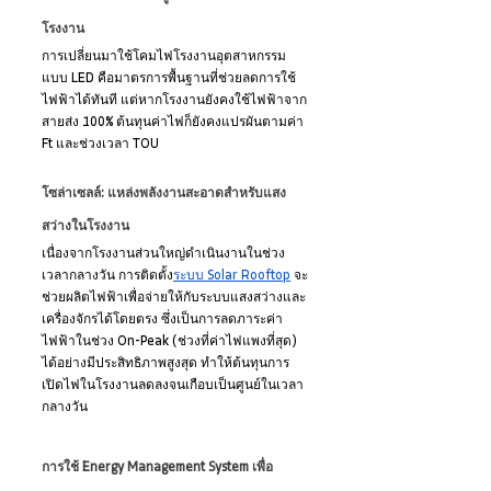
โรงงาน
การเปลี่ยนมาใช้โคมไฟโรงงานอุตสาหกรรม
แบบ LED คือมาตรการพื้นฐานที่ช่วยลดการใช้
ไฟฟ้าได้ทันที แต่หากโรงงานยังคงใช้ไฟฟ้าจาก
สายส่ง 100% ต้นทุนค่าไฟก็ยังคงแปรผันตามค่า 
Ft และช่วงเวลา TOU
โซล่าเซลล์: แหล่งพลังงานสะอาดสำหรับแสง
สว่างในโรงงาน
เนื่องจากโรงงานส่วนใหญ่ดำเนินงานในช่วง
เวลากลางวัน การติดตั้ง
ระบบ Solar Rooftop
 จะ
ช่วยผลิตไฟฟ้าเพื่อจ่ายให้กับระบบแสงสว่างและ
เครื่องจักรได้โดยตรง ซึ่งเป็นการลดภาระค่า
ไฟฟ้าในช่วง On-Peak (ช่วงที่ค่าไฟแพงที่สุด) 
ได้อย่างมีประสิทธิภาพสูงสุด ทำให้ต้นทุนการ
เปิดไฟในโรงงานลดลงจนเกือบเป็นศูนย์ในเวลา
กลางวัน
การใช้ Energy Management System เพื่อ