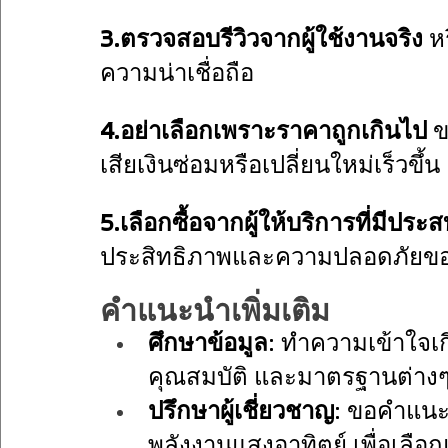
3.ตรวจสอบรีวิวจากผู้ใช้งานจริง
 ห
ความน่าเชื่อถือ 
4.อย่าเลือกเพราะราคาถูกเกินไป
 
เสียเงินซ่อมหรือเปลี่ยนใหม่เร็วขึ้น 
5.เลือกซื้อจากผู้ให้บริการที่มีปร
ประสิทธิภาพและความปลอดภัยขอ
คำแนะนำเพิ่มเติม 
ศึกษาข้อมูล
: ทำความเข้าใจเ
คุณสมบัติ และมาตรฐานต่างๆ 
ปรึกษาผู้เชี่ยวชาญ
: ขอคำแนะน
พลังงานแสงอาทิตย์ เพื่อเลื