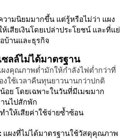
ความนิยมมากขึ้น แต่รู้หรือไม่ว่า แผง
้เสียเงินโดยเปล่าประโยชน์ และที่แย่
่อบ้านและธุรกิจ 
ซลล์ไม่ได้มาตรฐาน 
แผงคุณภาพต่ำมักให้กำลังไฟต่ำกว่าที่
้องใช้เวลาคืนทุนยาวนานกว่าปกติ 
้อย โดยเฉพาะในวันที่มีเมฆมาก 
งานไปสักพัก 
ทำให้เสียค่าใช้จ่ายซ้ำซ้อน
:
 แผงที่ไม่ได้มาตรฐานใช้วัสดุคุณภาพ