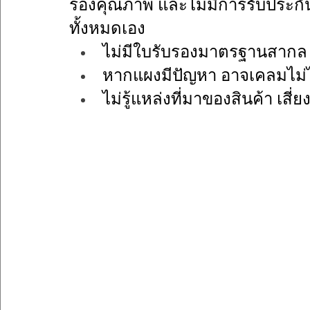
รองคุณภาพ และไม่มีการรับประกันท
ทั้งหมดเอง 
ไม่มีใบรับรองมาตรฐานสากล เ
หากแผงมีปัญหา อาจเคลมไม่ไ
ไม่รู้แหล่งที่มาของสินค้า เ