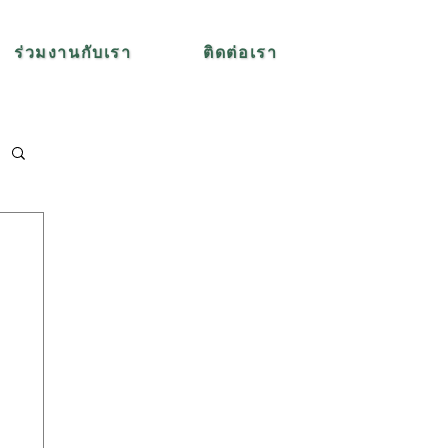
ร่วมงานกับเรา
ติดต่อเรา