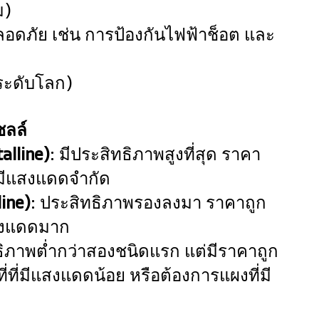
ม) 
ดภัย เช่น การป้องกันไฟฟ้าช็อต และ
ะดับโลก) 
ซลล์
alline)
: มีประสิทธิภาพสูงที่สุด ราคา
ี่มีแสงแดดจำกัด 
line)
: ประสิทธิภาพรองลงมา ราคาถูก
แสงแดดมาก 
ธิภาพต่ำกว่าสองชนิดแรก แต่มีราคาถูก
ี่ที่มีแสงแดดน้อย หรือต้องการแผงที่มี