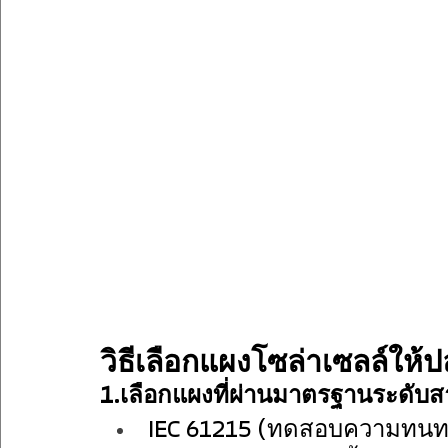
วิธีเลือกแผงโซล่าเซลล์ให้ปล
1.เลือกแผงที่ผ่านมาตรฐานระดับ
IEC 61215 (ทดสอบความทนท