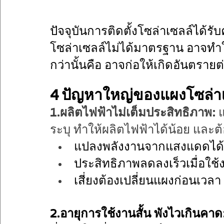
ปัจจุบันการติดตั้งโซล่าเซลล์ได้รับ
โซล่าเซลล์ไม่ได้มาตรฐาน อาจทำให
กว่านั้นคือ อาจก่อให้เกิดอันตรายต
4 ปัญหาใหญ่ของแผงโซล่าเ
1.ผลิตไฟฟ้าไม่เต็มประสิทธิภาพ:
 
ระบุ ทำให้ผลิตไฟฟ้าได้น้อย และต
แปลงพลังงานจากแสงแดดได้น
ประสิทธิภาพลดลงเร็วเมื่อใช้
เสี่ยงต้องเปลี่ยนแผงก่อนเวลา 
2.อายุการใช้งานสั้น พังไวเกินคาด