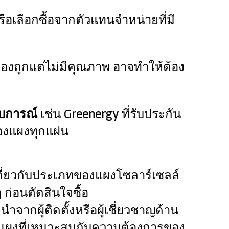
รือเลือกซื้อจากตัวแทนจำหน่ายที่มี
ของถูกแต่ไม่มีคุณภาพ อาจทำให้ต้อง
ะสบการณ์
 เช่น Greenergy ที่รับประกัน
งแผงทุกแผ่น 
กี่ยวกับประเภทของแผงโซลาร์เซลล์ 
ก่อนตัดสินใจซื้อ 
ำจากผู้ติดตั้งหรือผู้เชี่ยวชาญด้าน
อกแผงที่เหมาะสมกับความต้องการของ