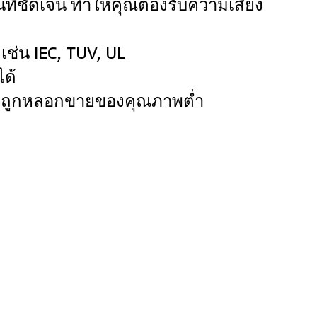
ี่ชัดเจน ทำให้คุณต้องรับความเสี่ยง
ช่น IEC, TUV, UL 
ด้ 
สี่ยงถูกหลอกขายของคุณภาพต่ำ