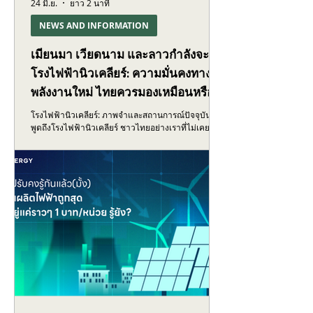
24 มิ.ย.
ยาว 2 นาที
NEWS AND INFORMATION
เมียนมา เวียดนาม และลาวกำลังจะมี
โรงไฟฟ้านิวเคลียร์: ความมั่นคงทาง
พลังงานใหม่ ไทยควรมองเหมือนหรือ
ต่าง?
โรงไฟฟ้านิวเคลียร์: ภาพจำและสถานการณ์ปัจจุบัน ถ้า
พูดถึงโรงไฟฟ้านิวเคลียร์ ชาวไทยอย่างเราที่ไม่เคยมี
โรงไฟฟ้าแบบนี้ ก็จะนึกถึงข่าวโรงไฟฟ้านิวเคลียร์
ระเบิด ไม่ว่าจะที่เชอร์โนบิล ในยูเครน (ตอนนั้นเป็นส่วน
หนึ่งของสหภาพโซเวียต) ปี 1986 หรือที่ฟุกุชิมะประเทศ
ญี่ปุ่นในปี 2011 และภาพของโรงไฟฟ้านิวเคลียร์ในไทย
ก็อาจเป็นสิ่งที่น่ากลัวว่าถ้าสร้างไปแล้วจะเกิดอุบัติเหตุ
ขึ้น จริงๆ แล้ว เหตุการณ์ 2 ครั้งนั้นเป็นเหตุการณ์ใหญ่
เป็นอุบัติเหตุที่ร้ายแรงระดับโลกจึงเป็นที่จดจำ แต่ถ้าดู
อุบัติเหตุด้