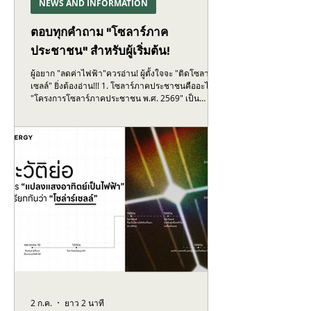
NEWS AND INFORMATION
ตอบทุกคำถาม "โซลาร์ภาค
ประชาชน" สำหรับผู้เริ่มต้น!
ผู้อยาก "ลดค่าไฟฟ้า"ควรอ่าน! ผู้ตั้งใจจะ "ติดโซลาร์
เซลล์" ยิ่งต้องอ่าน!!! 1. โซลาร์ภาคประชาชนคืออะไร?
"โครงการโซลาร์ภาคประชาชน พ.ศ. 2569" เป็น
โครงการเปิดให้ประชาชนทั่วไปที่ผลิตไฟฟ้าด้วยโซลาร์
เซลล์สามารถขายไฟฟ้าที่ตัวเองผลิตคืนให้กับการ
ไฟฟ้าได้ โดยโครงการนี้เป็นของกระทรวงพลังงาน และ
ดำเนินการผ่านการไฟฟ้านครหลวงและการไฟฟ้าส่วน
ภูมิภาค ซึ่งเริ่มเปิดตัวโครงการในวันที่ 1 ก.ค. 2026 นี้
2. ทำไมประชาชนต้องขายไฟฟ้าคืนให้การไฟฟ้าฯ?
ปัจจุบันในช่วงเวลากลางวันในประเทศไทยโดยเฉพาะ
ช่วงที่ม
2 ก.ค.
ยาว 2 นาที