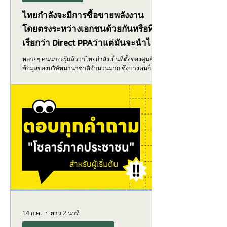
ไทยกำลังจะมีการซื้อขายพลังงาน
โดยตรงระหว่างเอกชนด้วยกันหรือที่
เรียกว่า Direct PPAว่าแต่มันจะนำไปสู่
อะไร?
หลายๆ คนน่าจะรู้แล้วว่าไทยกำลังเป็นที่ตั้งของศูนย์
ข้อมูลของบริษัทนานาชาติจำนวนมาก ซึ่งบางคนก็
กังวลว่าไฟฟ้าในไทยยังไม่พอใช้ ยังต้องนำเข้าจากต่าง
ชาติ เราจะมีการตั้งศูนย์ข้อมูลมันจะไหวเหรอ? ในความ
เป็นจริง ทางภาครัฐมีคำตอบอยู่แล้ว เพราะรัฐมีการเปิด
โครงการให้เอกชนทำสัญญาซื้อขายพลังงานกันเอง โดย
ส่งผ่านเครือข่ายไฟฟ้า หรือ "สายไฟฟ้า" ของภาครัฐได้
ซึ่งโครงการแบบนี้เรียกว่า Direct Power Purchasing
Agreement หรือมักจะเรียกย่อๆ ว่า Direct PPA นี่เป็น
มิติใหม่ของพลังงานไทย เพราะภาครัฐไม่
14 ก.ค.
ยาว 2 นาที