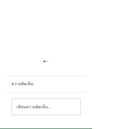
ความคิดเห็น
ตอบทุกคำถาม "โซ
ประวัติย่อของการ
เขียนความคิดเห็น…
ลาร์ภาคประชาชน"
“แปลงแสงอาทิตย์เป
สำหรับผู้เริ่มต้น!
ไฟฟ้า” หรือที่เรียกก
ว่า “โซล่าร์เซลล์”