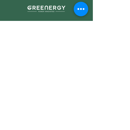
Business Solution
Solar PV System Installation
Plant Development &
Investment
Operating & Maintenance Plant
Improvement
Energy Management & Automation
Solution
Engineering Design & Consultancy
Peer to Peer Platform
Cooling as a Service
(CaaS)