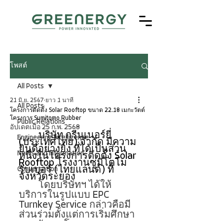
โพสต์
All Posts
21 มิ.ย. 2567
ยาว 1 นาที
All Posts
โครงการติดตั้ง Solar Rooftop ขนาด 22.18 เมกะวัตต์
โครงการ Sumitomo Rubber
Public Relations
อัปเดตเมื่อ
25 ก.พ. 2568
บริษัท กรีนเนอร์ยี่ 
Engineering Intelligence
(ประเทศไทย) จำกัด มีความ
ยินดีอย่างยิ่ง ที่ได้เป็นส่วน
News and Information
หนึ่งในโครงการติดตั้ง Solar 
Rooftop โรงงานซูมิโตโม 
รับเบอร์ (ไทยแลนด์) ที่ 
Conversation
จังหวัดระยอง 
	โดยบริษัทฯ ได้ให้
บริการในรูปแบบ EPC 
Turnkey Service กล่าวคือมี
ส่วนร่วมตั้งแต่การเริ่มศึกษา