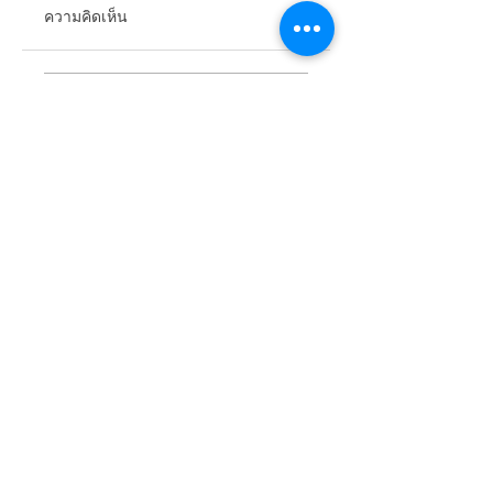
ความคิดเห็น
ตอบทุกคำถาม "โซ
ประวัติย่อของการ
เขียนความคิดเห็น…
ลาร์ภาคประชาชน"
“แปลงแสงอาทิตย์เป
สำหรับผู้เริ่มต้น!
ไฟฟ้า” หรือที่เรียกก
ว่า “โซล่าร์เซลล์”
Business Solution
Solar PV System Installation
Plant Development &
Investment
Operating & Maintenance Plant
Improvement
Energy Management & Automation