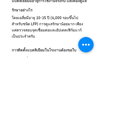
แบตลิเธียมมีอายุการใช้งานจริงกี่ปี และต้องดูแล
รักษาอย่างไร
โดยเฉลี่ยมีอายุ 10-15 ปี (6,000 รอบขึ้นไป
สำหรับชนิด LFP) การดูแลรักษาน้อยมาก เพียง
แค่ตรวจสอบจุดเชื่อมต่อและอัปเดตเฟิร์มแวร์
เป็นประจำครับ
การติดตั้งแบตลิเธียมในโรงงานต้องขอใบ
อนุญาตเพิ่มเติมหรือไม่
จำเป็นต้องขออนุญาตครับ โดยเฉพาะในส่วน
ของการดัดแปลงระบบไฟฟ้าและการก่อสร้าง 
(หากมีห้องเก็บแบตเตอรี่) ตามระเบียบของ 
กกพ. และกรมโรงงานอุตสาหกรรม
แบตลิเธียมแบบ NMC และ LFP ต่างกันอย่างไร 
แบบไหนเหมาะกับเมืองไทย
NMC จุไฟได้เยอะแต่น้ำหนักเบา (นิยมในรถ EV) 
ส่วน LFP ทนความร้อนได้ดีกว่า ปลอดภัยกว่า 
อายุยืนกว่า จึงเหมาะกับการเป็นแบตเตอรี่เก็บ
ไฟ (ESS) ในเมืองไทยที่สุดครับ