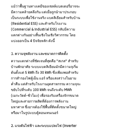
แม้ว่าพื้นฐานทางเคมีของเซลล์แบตเตอรี่อาจจะ
มีความคล้ายคลึงกัน แต่เมื่อถูกนำมาประกอบ
เป็นระบบเพื่อใช้งานจริง แบตลิเธียมสำหรับบ้าน 
(Residential ESS) และสำหรับโรงงาน 
(Commercial & Industrial ESS) กลับมีความ
แตกต่างกันอย่างสิ้นเชิงในเชิงวิศวกรรม โดย
แบ่งออกเป็น 4 ปัจจัยหลัก ดังนี้
1. ความจุพลังงาน และขนาดการติดตั้ง
ความแตกต่างที่ชัดเจนที่สุดคือ "สเกล" สำหรับ
บ้านพักอาศัย ระบบแบตลิเธียมมักมีความจุเริ่ม
ต้นตั้งแต่ 5 kWh ถึง 30 kWh ซึ่งเพียงพอสำหรับ
การสำรองไฟตู้เย็น แอร์ หรือแสงสว่างในยาม
ค่ำคืน แต่สำหรับโรงงานอุตสาหกรรม ความจุจะ
ขยับไปที่ระดับ 100 kWh จนถึงระดับ MWh 
(เมกะวัตต์-ชั่วโมง) เพื่อรองรับเครื่องจักรขนาด
ใหญ่และสายการผลิตที่ต้องการพลังงาน
มหาศาล ซึ่งอาจต้องใช้พื้นที่ติดตั้งขนาดใหญ่
หรือมาในรูปแบบตู้คอนเทนเนอร์
2. แรงดันไฟฟ้า และระบบแปลงไฟ (Inverter 