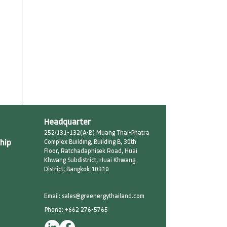
Headquarter
252/131-132(A-B) Muang Thai-Phatra
hip
Complex Building, Building B, 30th
Floor, Ratchadaphisek Road, Huai
Khwang Subdistrict, Huai Khwang
District, Bangkok 10310
Email: sales@greenergythailand.com​
Phone: +662 276-5765