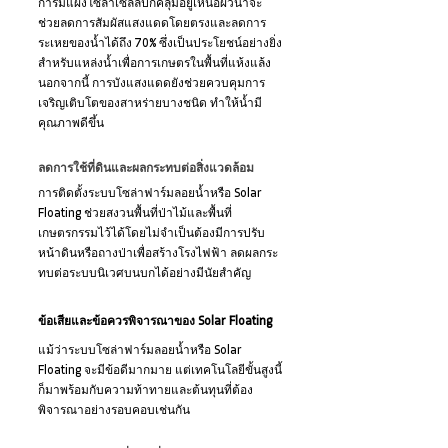
การมีแผงโซล่าเซลล์ปกคลุมอยู่เหนือผิวน้ำจะ
ช่วยลดการสัมผัสแสงแดดโดยตรงและลดการ
ระเหยของน้ำได้ถึง 70% ซึ่งเป็นประโยชน์อย่างยิ่ง
สำหรับแหล่งน้ำเพื่อการเกษตรในพื้นที่แห้งแล้ง 
นอกจากนี้ การบังแสงแดดยังช่วยควบคุมการ
เจริญเติบโตของสาหร่ายบางชนิด ทำให้น้ำมี
คุณภาพดีขึ้น
ลดการใช้ที่ดินและผลกระทบต่อสิ่งแวดล้อม
การติดตั้งระบบโซล่าฟาร์มลอยน้ำหรือ Solar 
Floating ช่วยสงวนพื้นที่ป่าไม้และพื้นที่
เกษตรกรรมไว้ได้โดยไม่จำเป็นต้องมีการปรับ
หน้าดินหรือถางป่าเพื่อสร้างโรงไฟฟ้า ลดผลกระ
ทบต่อระบบนิเวศบนบกได้อย่างมีนัยสำคัญ
ข้อเสียและข้อควรพิจารณาของ Solar Floating
แม้ว่าระบบโซล่าฟาร์มลอยน้ำหรือ Solar 
Floating จะมีข้อดีมากมาย แต่เทคโนโลยีขั้นสูงนี้
ก็มาพร้อมกับความท้าทายและต้นทุนที่ต้อง
พิจารณาอย่างรอบคอบเช่นกัน