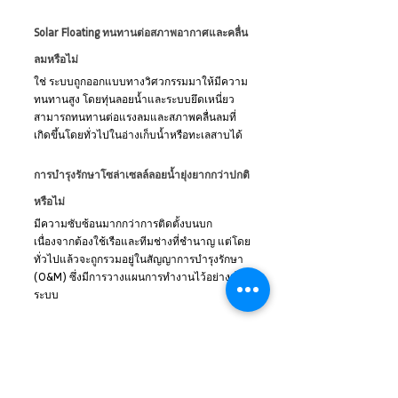
Solar Floating ทนทานต่อสภาพอากาศและคลื่น
ลมหรือไม่
ใช่ ระบบถูกออกแบบทางวิศวกรรมมาให้มีความ
ทนทานสูง โดยทุ่นลอยน้ำและระบบยึดเหนี่ยว
สามารถทนทานต่อแรงลมและสภาพคลื่นลมที่
เกิดขึ้นโดยทั่วไปในอ่างเก็บน้ำหรือทะเลสาบได้
การบำรุงรักษาโซล่าเซลล์ลอยน้ำยุ่งยากกว่าปกติ
หรือไม่
มีความซับซ้อนมากกว่าการติดตั้งบนบก 
เนื่องจากต้องใช้เรือและทีมช่างที่ชำนาญ แต่โดย
ทั่วไปแล้วจะถูกรวมอยู่ในสัญญาการบำรุงรักษา 
(O&M) ซึ่งมีการวางแผนการทำงานไว้อย่างเป็น
ระบบ
การติดตั้ง Solar Floating ส่งผลกระทบต่อระบบ
นิเวศใต้น้ำหรือไม่
อาจส่งผลกระทบได้หากไม่มีการศึกษาและ