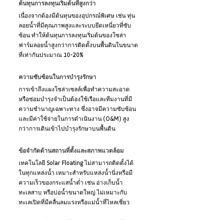
ต้นทุนการลงทุนเริ่มต้นที่สูงกว่า
เนื่องจากต้องมีต้นทุนของอุปกรณ์พิเศษ เช่น ทุ่น
ลอยน้ำที่มีคุณภาพสูงและระบบยึดเหนี่ยวที่ซับ
ซ้อน ทำให้ต้นทุนการลงทุนเริ่มต้นของโซล่า
ฟาร์มลอยน้ำสูงกว่าการติดตั้งบนพื้นดินในขนาด
ที่เท่ากันประมาณ 10-20%
ความซับซ้อนในการบำรุงรักษา
การเข้าถึงแผงโซล่าเซลล์เพื่อทำความสะอาด
หรือซ่อมบำรุงจำเป็นต้องใช้เรือและทีมงานที่มี
ความชำนาญเฉพาะทาง ซึ่งอาจมีความซับซ้อน
และมีค่าใช้จ่ายในการดำเนินงาน (O&M) สูง
กว่าการเดินเข้าไปบำรุงรักษาบนพื้นดิน
ข้อจำกัดด้านสถานที่ตั้งและสภาพแวดล้อม
เทคโนโลยี Solar Floating ไม่สามารถติดตั้งได้
ในทุกแหล่งน้ำ เหมาะสำหรับแหล่งน้ำนิ่งหรือมี
ความเร็วของกระแสน้ำต่ำ เช่น อ่างเก็บน้ำ 
ทะเลสาบ หรือบ่อน้ำขนาดใหญ่ ไม่เหมาะกับ
ทะเลเปิดที่มีคลื่นลมแรงหรือแม่น้ำที่ไหลเชี่ยว