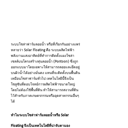
ระบบโซล่าฟาร์มลอยน้ำ หรือที่เรียกกันอย่างแพร่
หลายว่า Solar Floating คือ ระบบผลิตไฟฟ้า
พลังงานแสงอาทิตย์ที่ทำการติดตั้งแผงโซล่า
เซลล์บนโครงสร้างทุ่นลอยน้ำ (Pontoon) ซึ่งถูก
ออกแบบมาโดยเฉพาะให้สามารถลอยและยึดอยู่
บนผิวน้ำได้อย่างมั่นคง แทนที่จะติดตั้งบนพื้นดิน
เหมือนโซล่าฟาร์มทั่วไป เทคโนโลยีนี้จึงเป็น
โซลูชันที่ตอบโจทย์การผลิตไฟฟ้าขนาดใหญ่
โดยไม่ต้องใช้พื้นที่ดิน ทำให้สามารถสงวนที่ดิน
ไว้สำหรับภาคเกษตรกรรมหรืออุตสาหกรรมอื่นๆ 
ได้
ทำไมระบบโซล่าฟาร์มลอยน้ำหรือ Solar 
Floating จึงเป็นเทคโนโลยีที่น่าจับตามอง