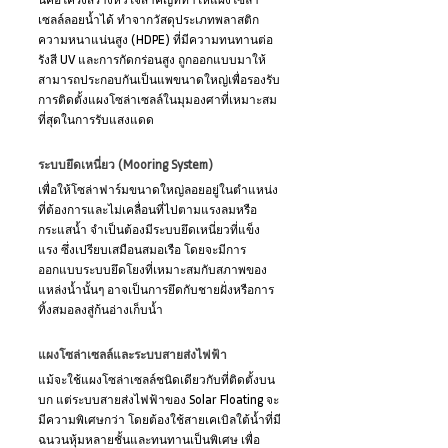
นี่คือโครงสร้างหัวใจสำคัญที่ทำให้แผงโซล่า
เซลล์ลอยน้ำได้ ทำจากวัสดุประเภทพลาสติก
ความหนาแน่นสูง (HDPE) ที่มีความทนทานต่อ
รังสี UV และการกัดกร่อนสูง ถูกออกแบบมาให้
สามารถประกอบกันเป็นแพขนาดใหญ่เพื่อรองรับ
การติดตั้งแผงโซล่าเซลล์ในมุมองศาที่เหมาะสม
ที่สุดในการรับแสงแดด
ระบบยึดเหนี่ยว (Mooring System)
เพื่อให้โซล่าฟาร์มขนาดใหญ่ลอยอยู่ในตำแหน่ง
ที่ต้องการและไม่เคลื่อนที่ไปตามแรงลมหรือ
กระแสน้ำ จำเป็นต้องมีระบบยึดเหนี่ยวที่แข็ง
แรง ซึ่งเปรียบเสมือนสมอเรือ โดยจะมีการ
ออกแบบระบบยึดโยงที่เหมาะสมกับสภาพของ
แหล่งน้ำนั้นๆ อาจเป็นการยึดกับชายฝั่งหรือการ
ทิ้งสมอลงสู่ก้นอ่างเก็บน้ำ
แผงโซล่าเซลล์และระบบสายส่งไฟฟ้า
แม้จะใช้แผงโซล่าเซลล์ชนิดเดียวกับที่ติดตั้งบน
บก แต่ระบบสายส่งไฟฟ้าของ Solar Floating จะ
มีความพิเศษกว่า โดยต้องใช้สายเคเบิลใต้น้ำที่มี
ฉนวนหุ้มหลายชั้นและทนทานเป็นพิเศษ เพื่อ