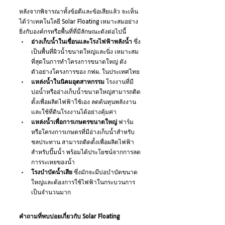
หลังจากพิจารณาทั้งข้อดีและข้อเสียแล้ว จะเห็น
ได้ว่าเทคโนโลยี Solar Floating เหมาะสมอย่าง
ยิ่งกับองค์กรหรือพื้นที่ที่มีลักษณะดังต่อไปนี้
อ่างเก็บน้ำในเขื่อนและโรงไฟฟ้าพลังน้ำ
 ซึ่ง
เป็นพื้นที่ผิวน้ำขนาดใหญ่และนิ่ง เหมาะสม
ที่สุดในการทำโครงการขนาดใหญ่ ดัง
ตัวอย่างโครงการของ กฟผ. ในประเทศไทย
แหล่งน้ำในนิคมอุตสาหกรรม
 โรงงานที่มี
บ่อน้ำหรืออ่างเก็บน้ำขนาดใหญ่สามารถติด
ตั้งเพื่อผลิตไฟฟ้าใช้เอง ลดต้นทุนพลังงาน 
และใช้ที่ดินโรงงานได้อย่างคุ้มค่า
แหล่งน้ำเพื่อการเกษตรขนาดใหญ่
 ฟาร์ม
หรือโครงการเกษตรที่มีอ่างเก็บน้ำสำหรับ
ชลประทาน สามารถติดตั้งเพื่อผลิตไฟฟ้า
สำหรับปั๊มน้ำ พร้อมได้ประโยชน์จากการลด
การระเหยของน้ำ
โรงบำบัดน้ำเสีย
 ซึ่งมักจะมีบ่อบำบัดขนาด
ใหญ่และต้องการใช้ไฟฟ้าในกระบวนการ
เป็นจำนวนมาก
คำถามที่พบบ่อยเกี่ยวกับ Solar Floating