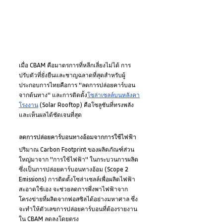
เมื่อ CBAM คือมาตรการที่หลีกเลี่ยงไม่ได้ การ
ปรับตัวที่ยั่งยืนและชาญฉลาดที่สุดสำหรับผู้
ประกอบการไทยคือการ "ลดการปล่อยคาร์บอน
จากต้นทาง" และการติดตั้ง
โซล่าเซลล์บนหลังคา
โรงงาน
 (Solar Rooftop) คือโซลูชันที่ทรงพลัง
และเห็นผลได้ชัดเจนที่สุด
ลดการปล่อยคาร์บอนทางอ้อมจากการใช้ไฟฟ้า
ปริมาณ Carbon Footprint ของผลิตภัณฑ์ส่วน
ใหญ่มาจาก "การใช้ไฟฟ้า" ในกระบวนการผลิต 
ซึ่งเป็นการปล่อยคาร์บอนทางอ้อม (Scope 2 
Emissions) การติดตั้งโซล่าเซลล์เพื่อผลิตไฟฟ้า
สะอาดใช้เอง จะช่วยลดการพึ่งพาไฟฟ้าจาก
โครงข่ายที่ผลิตจากฟอสซิลได้อย่างมหาศาล ซึ่ง
จะทำให้ตัวเลขการปล่อยคาร์บอนที่ต้องรายงาน
ใน CBAM ลดลงโดยตรง