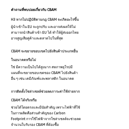
คำถามที่พบบ่อยเกี่ยวกับ CBAM
H3 หากไม่ปฏิบัติตามกฎ CBAM จะเกิดอะไรขึ้น
ผู้นำเข้าใน EU จะถูกปรับ และอาจส่งผลให้ไม่
สามารถนำสินค้าเข้า EU ได้ ทำให้ผู้ส่งออกไทย
อาจสูญเสียคู่ค้าและตลาดไปในที่สุด
CBAM จะขยายขอบเขตไปยังสินค้าประเภทอื่น
ในอนาคตหรือไม่
ใช่ มีความเป็นไปได้สูงมาก สหภาพยุโรปมี
แผนที่จะขยายขอบเขตของ CBAM ไปยังสินค้า
อื่น ๆ เช่น เคมีภัณฑ์และพลาสติก ในอนาคต
การติดตั้งโซล่าเซลล์ช่วยลดภาระค่าใช้จ่ายจาก 
CBAM ได้จริงหรือ
ช่วยได้โดยตรงและมีนัยสำคัญ เพราะไฟฟ้าที่ใช้
ในการผลิตคือส่วนสำคัญของ Carbon 
Footprint การใช้ไฟฟ้าจากโซล่าเซลล์จะช่วยลด
จำนวนใบรับรอง CBAM ที่ต้องซื้อ