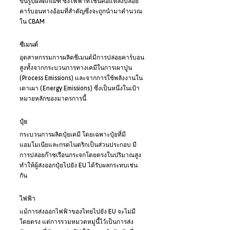
ขึ้นรูปผลิตภัณฑ์ ซึ่งไฟฟ้าที่ใช้นี้คือแหล่งปล่อย
คาร์บอนทางอ้อมที่สำคัญซึ่งจะถูกนำมาคำนวณ
ใน CBAM
ซีเมนต์
อุตสาหกรรมการผลิตซีเมนต์มีการปล่อยคาร์บอน
สูงทั้งจากกระบวนการทางเคมีในการเผาปูน 
(Process Emissions) และจากการใช้พลังงานใน
เตาเผา (Energy Emissions) ซึ่งเป็นหนึ่งในเป้า
หมายหลักของมาตรการนี้
ปุ๋ย
กระบวนการผลิตปุ๋ยเคมี โดยเฉพาะปุ๋ยที่มี
แอมโมเนียและกรดไนตริกเป็นส่วนประกอบ มี
การปล่อยก๊าซเรือนกระจกโดยตรงในปริมาณสูง 
ทำให้ผู้ส่งออกปุ๋ยไปยัง EU ได้รับผลกระทบเช่น
กัน
ไฟฟ้า
แม้การส่งออกไฟฟ้าของไทยไปยัง EU จะไม่มี
โดยตรง แต่การรวมหมวดหมู่นี้ไว้เป็นการส่ง