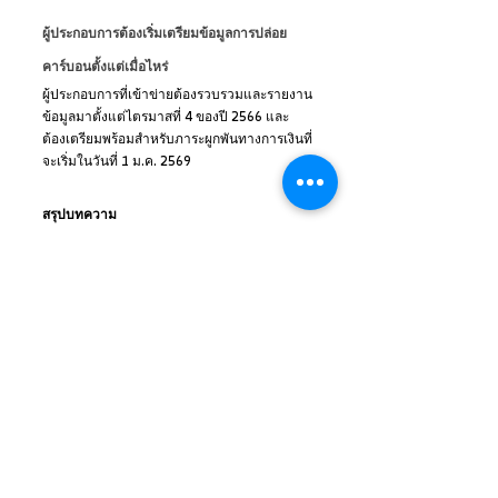
ผู้ประกอบการต้องเริ่มเตรียมข้อมูลการปล่อย
คาร์บอนตั้งแต่เมื่อไหร่
ผู้ประกอบการที่เข้าข่ายต้องรวบรวมและรายงาน
ข้อมูลมาตั้งแต่ไตรมาสที่ 4 ของปี 2566 และ
ต้องเตรียมพร้อมสำหรับภาระผูกพันทางการเงินที่
จะเริ่มในวันที่ 1 ม.ค. 2569
สรุปบทความ
Carbon Border Adjustment Mechanism หรือ 
CBAM คือ ความท้าทายครั้งสำคัญที่ผู้ส่งออกไทย
ไม่สามารถมองข้ามได้อีกต่อไป ด้วยเส้นตายการ
บังคับใช้เต็มรูปแบบที่กำลังจะมาถึงในอีกไม่กี่
เดือนข้างหน้า การปรับตัวจึงไม่ใช่ทางเลือก แต่
เป็นทางรอด การเตรียมความพร้อมโดยการ
เปลี่ยนผ่านสู่การใช้พลังงานสะอาด เช่น การติด
ตั้งโซล่าเซลล์ ไม่เพียงแต่จะช่วยลดภาระต้นทุน
จากภาษีคาร์บอนเท่านั้น แต่ยังเป็นการยกระดับ
ธุรกิจของคุณให้มีมาตรฐานสากลและพร้อม
แข่งขันในเวทีการค้าโลกที่ยั่งยืน
หากคุณคือผู้ประกอบการที่ต้องการเตรียมความ