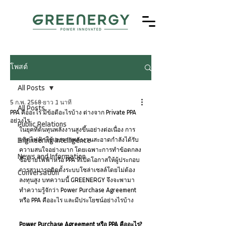
โพสต์
All Posts
5 ก.พ. 2568
ยาว 1 นาที
All Posts
PPA คืออะไร มีข้อดีอะไรบ้าง ต่างจาก Private PPA
อย่างไร
Public Relations
ในยุคที่ต้นทุนพลังงานสูงขึ้นอย่างต่อเนื่อง การ
Engineering Intelligence
ผลิตไฟฟ้าใช้เองจากพลังงานสะอาดกำลังได้รับ
ความสนใจอย่างมาก โดยเฉพาะการทำข้อตกลง
News and Information
ซื้อขายไฟฟ้าหรือ PPA ที่เปิดโอกาสให้ผู้ประกอบ
การสามารถติดตั้งระบบโซล่าเซลล์โดยไม่ต้อง
Conversation
ลงทุนสูง บทความนี้ GREENERGY จึงจะพามา
ทำความรู้จักว่า Power Purchase Agreement 
หรือ PPA คืออะไร และมีประโยชน์อย่างไรบ้าง
Power Purchase Agreement หรือ PPA คืออะไร?