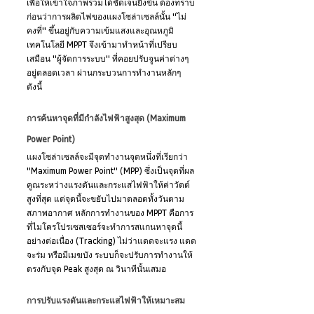
เพื่อให้เข้าใจภาพรวมได้ชัดเจนยิ่งขึ้น ต้องทราบ
ก่อนว่าการผลิตไฟของแผงโซล่าเซลล์นั้น "ไม่
คงที่" ขึ้นอยู่กับความเข้มแสงและอุณหภูมิ 
เทคโนโลยี MPPT จึงเข้ามาทำหน้าที่เปรียบ
เสมือน "ผู้จัดการระบบ" ที่คอยปรับจูนค่าต่างๆ 
อยู่ตลอดเวลา ผ่านกระบวนการทำงานหลักๆ 
ดังนี้
การค้นหาจุดที่มีกำลังไฟฟ้าสูงสุด (Maximum 
Power Point)
แผงโซล่าเซลล์จะมีจุดทำงานจุดหนึ่งที่เรียกว่า 
"Maximum Power Point" (MPP) ซึ่งเป็นจุดที่ผล
คูณระหว่างแรงดันและกระแสไฟฟ้าให้ค่าวัตต์
สูงที่สุด แต่จุดนี้จะขยับไปมาตลอดทั้งวันตาม
สภาพอากาศ หลักการทำงานของ MPPT คือการ
ที่ไมโครโปรเซสเซอร์จะทำการสแกนหาจุดนี้
อย่างต่อเนื่อง (Tracking) ไม่ว่าแดดจะแรง แดด
จะร่ม หรือมีเมฆบัง ระบบก็จะปรับการทำงานให้
ตรงกับจุด Peak สูงสุด ณ วินาทีนั้นเสมอ
การปรับแรงดันและกระแสไฟฟ้าให้เหมาะสม