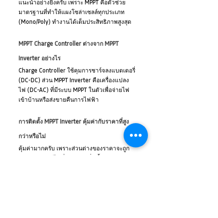
แนะนำอย่างยิ่งครับ เพราะ MPPT คือตัวช่วย
มาตรฐานที่ทำให้แผงโซล่าเซลล์ทุกประเภท 
(Mono/Poly) ทำงานได้เต็มประสิทธิภาพสูงสุด
MPPT Charge Controller ต่างจาก MPPT 
Inverter อย่างไร
Charge Controller ใช้คุมการชาร์จลงแบตเตอรี่ 
(DC-DC) ส่วน MPPT Inverter คือเครื่องแปลง
ไฟ (DC-AC) ที่มีระบบ MPPT ในตัวเพื่อจ่ายไฟ
เข้าบ้านหรือส่งขายคืนการไฟฟ้า
การติดตั้ง MPPT Inverter คุ้มค่ากับราคาที่สูง
กว่าหรือไม่
คุ้มค่ามากครับ เพราะส่วนต่างของราคาจะถูก
ชดเชยด้วยค่าไฟที่ประหยัดเพิ่มขึ้น 20-30% 
ทำให้ระยะเวลาคืนทุนสั้นลง
สรุปบทความ
สรุปแล้ว MPPT คือเทคโนโลยีที่เข้ามาเปลี่ยนโลก
ของพลังงานแสงอาทิตย์ให้มีประสิทธิภาพและจับ