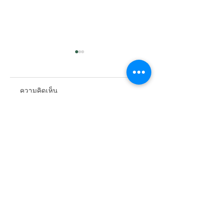
ความคิดเห็น
ตอบทุกคำถาม "โซ
ประวัติย่อของการ
เขียนความคิดเห็น…
ลาร์ภาคประชาชน"
“แปลงแสงอาทิตย์เป
สำหรับผู้เริ่มต้น!
ไฟฟ้า” หรือที่เรียกก
ว่า “โซล่าร์เซลล์”
Business Solution