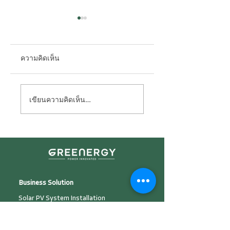
ความคิดเห็น
ตอบทุกคำถาม "โซ
ประวัติย่อของการ
เขียนความคิดเห็น…
ลาร์ภาคประชาชน"
“แปลงแสงอาทิตย์เป
สำหรับผู้เริ่มต้น!
ไฟฟ้า” หรือที่เรียกก
ว่า “โซล่าร์เซลล์”
Business Solution
Solar PV System Installation
Plant Development &
Investment