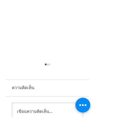
ความคิดเห็น
ตอบทุกคำถาม "โซ
ประวัติย่อของการ
เขียนความคิดเห็น…
ลาร์ภาคประชาชน"
“แปลงแสงอาทิตย์เป
สำหรับผู้เริ่มต้น!
ไฟฟ้า” หรือที่เรียกก
ว่า “โซล่าร์เซลล์”