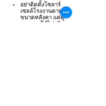
อย่าติดตั้งโซลาร์
เซลล์โรงงานตาม
ขนาดหลังคา แต่ดู
ตามการใช้ไฟจริง 
มองโซลาร์เซลล์
โรงงานเป็นเครื่อง
มือบริหารต้นทุน 
ไม่ใช่ของตกแต่ง
อาคาร 
เลือกทีมที่เข้าใจ
งานติดตั้งโซลาร์
เซลล์โรงงาน ไม่ใช่
แค่ขายแผง 
โรงงานและ SME ที่
วางแผนการติดตั้งโซ
ลาร์เซลล์โรงงานได้