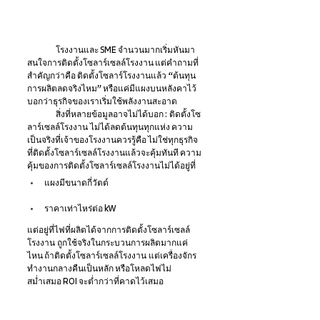
	โรงงานและ SME จำนวนมากเริ่มหันมา
สนใจการติดตั้งโซลาร์เซลล์โรงงาน แต่คำถามที่
สำคัญกว่าคือ ติดตั้งโซลาร์โรงงานแล้ว “ต้นทุน
การผลิตลดจริงไหม” หรือแค่มีแผงบนหลังคาไว้
บอกว่าธุรกิจของเราเริ่มใช้พลังงานสะอาด  
	สิ่งที่หลายข้อมูลอาจไม่ได้บอก : ติดตั้งโซ
ลาร์เซลล์โรงงาน ไม่ได้ลดต้นทุนทุกแห่ง ความ
เป็นจริงที่เจ้าของโรงงานควรรู้คือ ไม่ใช่ทุกธุรกิจ
ที่ติดตั้งโซลาร์เซลล์โรงงานแล้วจะคุ้มทันที ความ
คุ้มของการติดตั้งโซลาร์เซลล์โรงงานไม่ได้อยู่ที่
แผงมีขนาดกี่วัตต์ 
ราคาเท่าไหร่ต่อ kW 
แต่อยู่ที่ไฟที่ผลิตได้จากการติดตั้งโซลาร์เซลล์
โรงงาน ถูกใช้จริงในกระบวนการผลิตมากแค่
ไหน ถ้าติดตั้งโซลาร์เซลล์โรงงาน แต่เครื่องจักร
ทำงานกลางคืนเป็นหลัก หรือโหลดไฟไม่
สม่ำเสมอ ROI จะต่ำกว่าที่คาดไว้เสมอ 