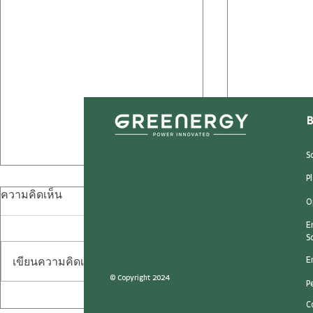
B
S
P
ความคิดเห็น
O
E
S
เขียนความคิดเห็น…
E
© Copyright 2024
P
ตอบทุกคำถาม "โซลาร์ภาค
ประวัติย่อ
C