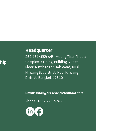
Headquarter
252/131-132(A-B) Muang Thai-Phatra
hip
Complex Building, Building B, 30th
Floor, Ratchadaphisek Road, Huai
Khwang Subdistrict, Huai Khwang
District, Bangkok 10310
Email: sales@greenergythailand.com​
Phone: +662 276-5765