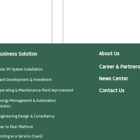
About Us
usiness Solution
Career & Partners
olar PV System Installation
News Center
lant Development & Investment
Contact Us
perating & Maintenance Plant Improvement
nergy Management & Automation
olution
ngineering Design & Consultancy
eer to Peer Platform
ของการ “แปลงแสง
เมียนมา เวียดนาม และลาว
ooling as a Service (CaaS)