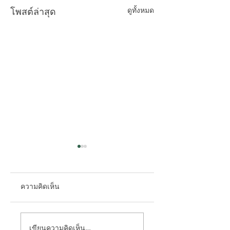
ดูทั้งหมด
โพสต์ล่าสุด
ความคิดเห็น
ตอบทุกคำถาม "โซ
ประวัติย่อของการ
เขียนความคิดเห็น…