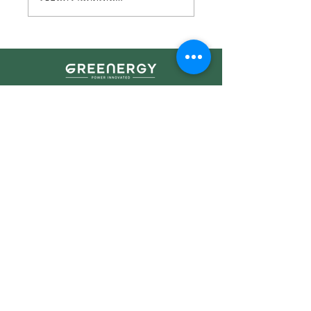
ลาร์ภาคประชาชน"
“แปลงแสงอาทิตย์เป
สำหรับผู้เริ่มต้น!
ไฟฟ้า” หรือที่เรียกก
ว่า “โซล่าร์เซลล์”
Business Solution
Solar PV System Installation
Plant Development &
Investment
Operating & Maintenance Plant
Improvement
Energy Management & Automation
Solution
Engineering Design & Consultancy
Peer to Peer Platform